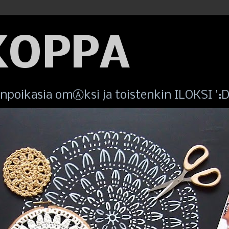
KOPPA
poikasia omⒶksi ja toistenkin ILOKSI ':