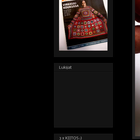
Lukijat
3 x KIITOS :)