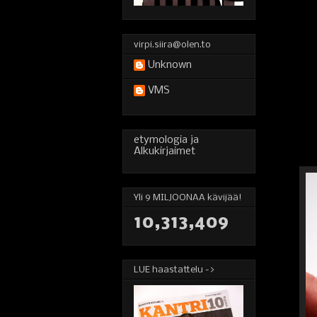
virpi.siira@olen.to
Unknown
VMS
etymologia ja
Alkukirjaimet
Yli 9 MILJOONAA kävijää!
10,313,409
LUE haastattelu ->