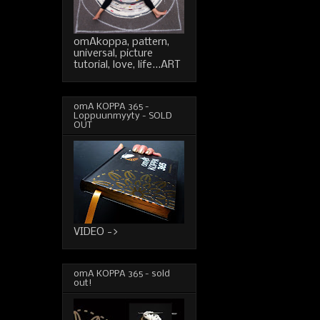
omAkoppa, pattern,
universal, picture
tutorial, love, life...ART
omA KOPPA 365 -
Loppuunmyyty - SOLD
OUT
VIDEO ->
omA KOPPA 365 - sold
out!