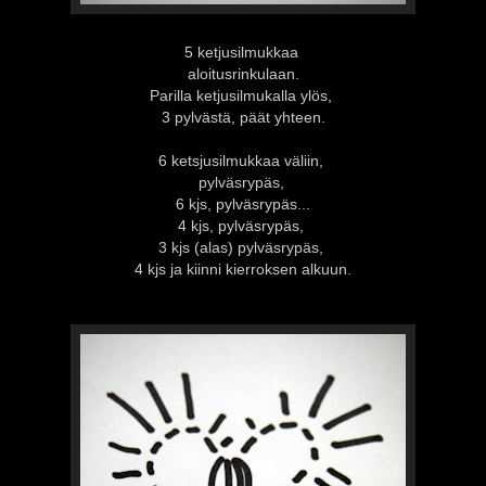
5 ketjusilmukkaa
aloitusrinkulaan.
Parilla ketjusilmukalla ylös,
3 pylvästä, päät yhteen.
6 ketsjusilmukkaa väliin,
pylväsrypäs,
6 kjs, pylväsrypäs...
4 kjs, pylväsrypäs,
3 kjs (alas) pylväsrypäs,
4 kjs ja kiinni kierroksen alkuun.