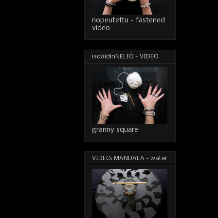
nopeutettu - fastened
video
isoäidinNELIÖ - VIDEO
granny square
VIDEO: MANDALA - water