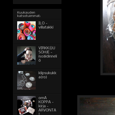
Kuukauden
katsotuimmat:
ILO -
villatakki
VIRKKⒶU
SOHJE -
isoäidinneli
ö
klipsukukk
a(ro)
omA
KOPPA -
kirja -
ARVONTA
!