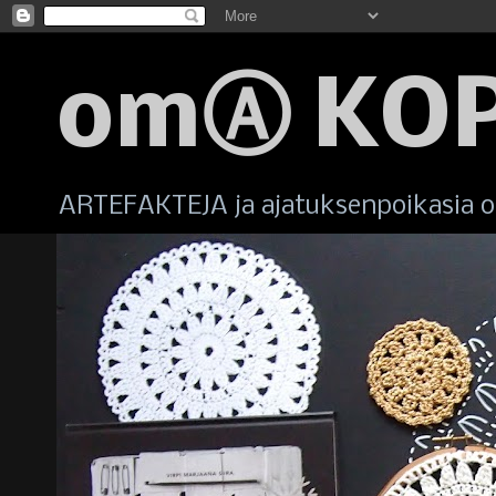
omⒶ KO
ARTEFAKTEJA ja ajatuksenpoikasia om