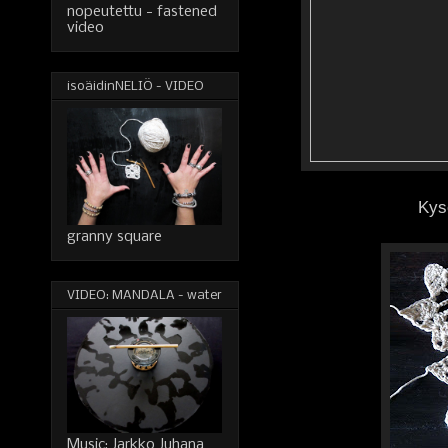
nopeutettu - fastened
video
isoäidinNELIÖ - VIDEO
Kys
granny square
VIDEO: MANDALA - water
Music: Jarkko Juhana