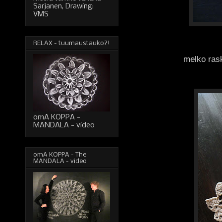
Sarjanen, Drawing:
VMS
RELAX - tuumaustauko?!
melko ras
omA KOPPA -
MANDALA - video
omA KOPPA - The
MANDALA - video