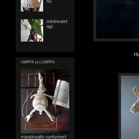
nu
minineulet
agi
Hu
UMPPA ja LUMPPA
marginaalin syntyneet