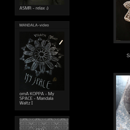
ASMR - relax :)
MANDALA-video
S
omA KOPPA - My
SPACE - Mandala
Waltz I