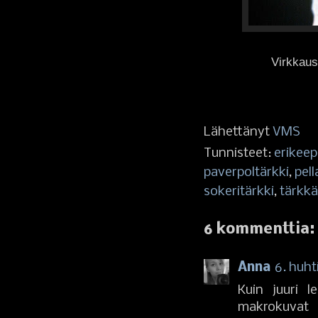
Virkkaus
Lähettänyt
VMS
Tunnisteet:
erikeep
paverpoltärkki
,
pel
sokeritärkki
,
tärkk
6 kommenttia:
Anna
6. huht
Kuin juuri l
makrokuvat 