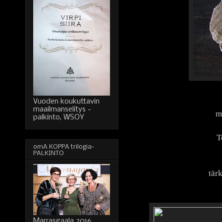
Vuoden koukuttavin
maailmanselitys -
m
palkinto, WSOY
T
omA KOPPA trilogia-
PALKINTO
tär
Marrasgaala 2016