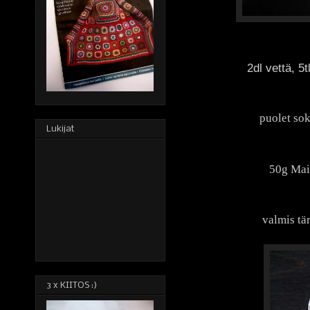
2dl vettä, 5
puolet sok
Lukijat
50g Maiz
valmis tä
3 x KIITOS :)