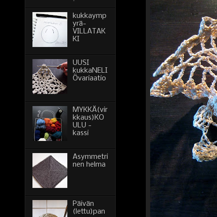
kukkaymp
yrä-
VILLATAK
KI
UUSI
kukkaNELI
Övariaatio
MYKKÄ(vir
kkaus)KO
ULU -
kassi
Asymmetri
nen helma
Päivän
(lettu)pan