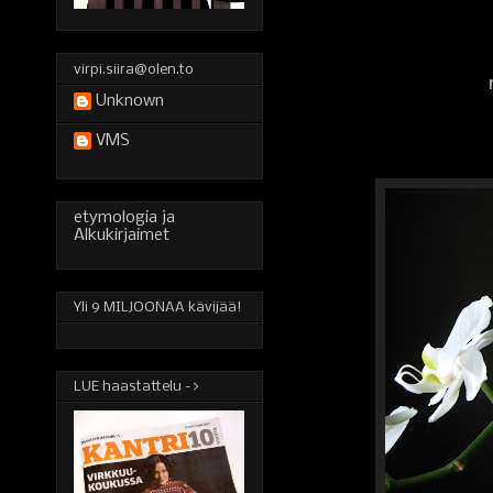
virpi.siira@olen.to
Unknown
VMS
etymologia ja
Alkukirjaimet
Yli 9 MILJOONAA kävijää!
LUE haastattelu ->