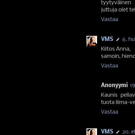
tyytyväinen 
juttuja olet t
Vastaa
VMS
6. hu
Kiitos Anna,
samoin, hieno
Vastaa
Anonyymi
19
Kaunis pella
tuota liima-v
Vastaa
VMS
20. e